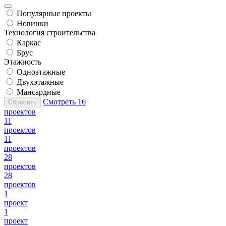
Популярные проекты
Новинки
Технология строительства
Каркас
Брус
Этажность
Одноэтажные
Двухэтажные
Мансардные
Смотреть
16
Сбросить
проектов
11
проектов
11
проектов
28
проектов
28
проектов
1
проект
1
проект