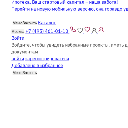
Ипотека. Ваш стартовый капитал – наша забота!
Перейти на новую мобильную версию, она гораздо у
Каталог
Меню
Закрыть
+7 (495) 461-01-10
Москва
Войти
Войдите, чтобы увидеть избранные проекты, иметь д
Каркасные гаражи
документам
войти
зарегистрироваться
Добавлено в избранное
Меню
Закрыть