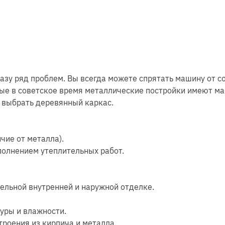
зу ряд проблем. Вы всегда можете спрятать машину от сол
е в советское время металлические постройки имеют мас
 выбрать деревянный каркас.
чие от металла).
ыполнением утеплительных работ.
.
тельной внутренней и наружной отделке.
уры и влажности.
троения из кирпича и металла.