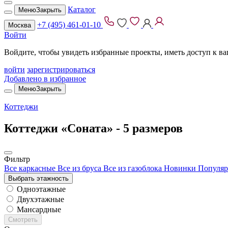
Каталог
Меню
Закрыть
+7 (495) 461-01-10
Москва
Войти
Войдите, чтобы увидеть избранные проекты, иметь доступ к в
войти
зарегистрироваться
Добавлено в избранное
Меню
Закрыть
Коттеджи
Коттеджи «Соната» -
5 размеров
Фильтр
Все каркасные
Все из бруса
Все из газоблока
Новинки
Популяр
Выбрать этажность
Одноэтажные
Двухэтажные
Мансардные
Смотреть