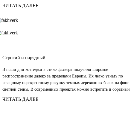
от немецкого Fach – «коробка», «панель» и Werk – «работа». Эта
ЧИТАТЬ ДАЛЕЕ
технология позволила возводить теплые и долговечные строения.
Строгий и нарядный
В наши дни коттеджи в стиле фахверк получили широкое
распространение далеко за пределами Европы. Их легко узнать по
изящному перекрестному рисунку темных деревянных балок на фоне
светлой стены. В современных проектах можно встретить и обратный
цветовой акцент – темные стены в сочетании со светлыми линиями
ЧИТАТЬ ДАЛЕЕ
каркаса.