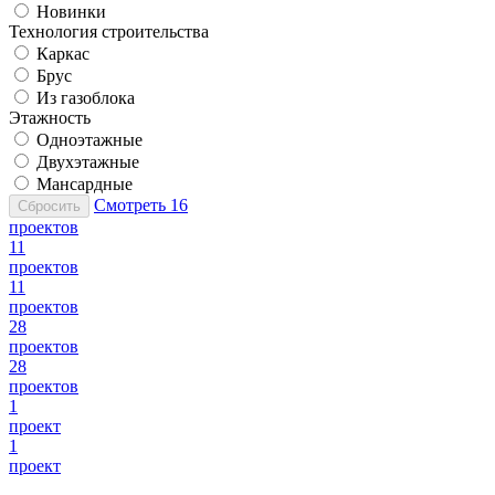
Новинки
Технология строительства
Каркас
Брус
Из газоблока
Этажность
Одноэтажные
Двухэтажные
Мансардные
Смотреть
16
Сбросить
проектов
11
проектов
11
проектов
28
проектов
28
проектов
1
проект
1
проект