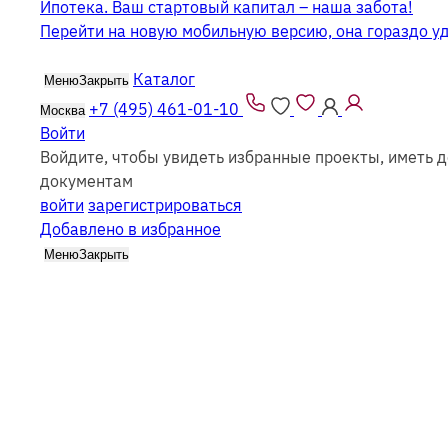
Ипотека. Ваш стартовый капитал – наша забота!
Перейти на новую мобильную версию, она гораздо у
Каталог
Меню
Закрыть
+7 (495) 461-01-10
Москва
Войти
Войдите, чтобы увидеть избранные проекты, иметь д
Двухэтажные дома из бруса 7х7
документам
войти
зарегистрироваться
Добавлено в избранное
Меню
Закрыть