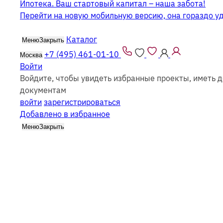
Ипотека. Ваш стартовый капитал – наша забота!
Перейти на новую мобильную версию, она гораздо у
Каталог
Меню
Закрыть
+7 (495) 461-01-10
Москва
Войти
Войдите, чтобы увидеть избранные проекты, иметь д
Дома в стиле райта
документам
войти
зарегистрироваться
Добавлено в избранное
Меню
Закрыть