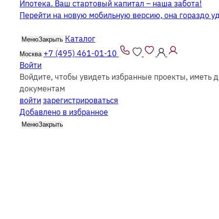
Ипотека. Ваш стартовый капитал – наша забота!
Перейти на новую мобильную версию, она гораздо у
Каталог
Меню
Закрыть
+7 (495) 461-01-10
Москва
Войти
Войдите, чтобы увидеть избранные проекты, иметь д
Дома в норвежском стиле
документам
войти
зарегистрироваться
Добавлено в избранное
Меню
Закрыть