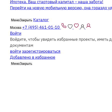
Ипотека. Ваш стартовый капитал – наша забота!
Перейти на новую мобильную версию, она гораздо у
Каталог
Меню
Закрыть
+7 (495) 461-01-10
Москва
Войти
Войдите, чтобы увидеть избранные проекты, иметь д
Дома из газобетона 8 на 9
документам
войти
зарегистрироваться
Добавлено в избранное
Меню
Закрыть