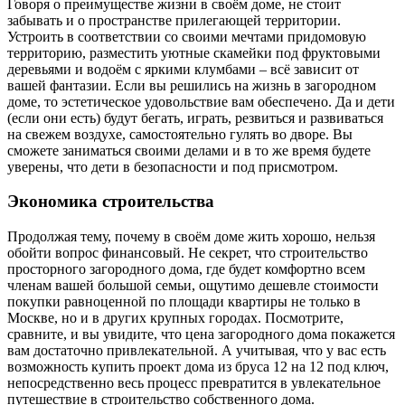
Говоря о преимуществе жизни в своём доме, не стоит
забывать и о пространстве прилегающей территории.
Устроить в соответствии со своими мечтами придомовую
территорию, разместить уютные скамейки под фруктовыми
деревьями и водоём с яркими клумбами ‒ всё зависит от
вашей фантазии. Если вы решились на жизнь в загородном
доме, то эстетическое удовольствие вам обеспечено. Да и дети
(если они есть) будут бегать, играть, резвиться и развиваться
на свежем воздухе, самостоятельно гулять во дворе. Вы
сможете заниматься своими делами и в то же время будете
уверены, что дети в безопасности и под присмотром.
Экономика строительства
Продолжая тему, почему в своём доме жить хорошо, нельзя
обойти вопрос финансовый. Не секрет, что строительство
просторного загородного дома, где будет комфортно всем
членам вашей большой семьи, ощутимо дешевле стоимости
покупки равноценной по площади квартиры не только в
Москве, но и в других крупных городах. Посмотрите,
сравните, и вы увидите, что цена загородного дома покажется
вам достаточно привлекательной. А учитывая, что у вас есть
возможность купить проект дома из бруса 12 на 12 под ключ,
непосредственно весь процесс превратится в увлекательное
путешествие в строительство собственного дома.