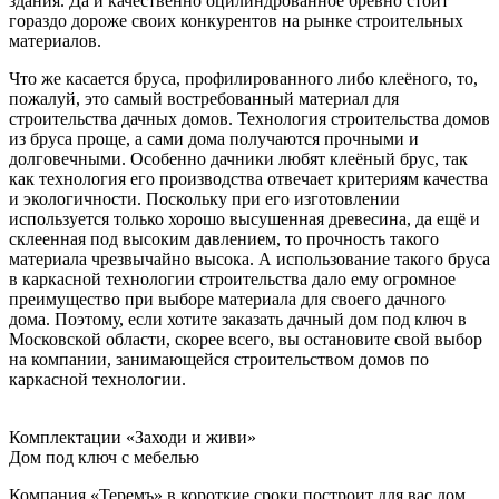
здания. Да и качественно оцилиндрованное бревно стоит
гораздо дороже своих конкурентов на рынке строительных
материалов.
Что же касается бруса, профилированного либо клеёного, то,
пожалуй, это самый востребованный материал для
строительства дачных домов. Технология строительства домов
из бруса проще, а сами дома получаются прочными и
долговечными. Особенно дачники любят клеёный брус, так
как технология его производства отвечает критериям качества
и экологичности. Поскольку при его изготовлении
используется только хорошо высушенная древесина, да ещё и
склеенная под высоким давлением, то прочность такого
материала чрезвычайно высока. А использование такого бруса
в каркасной технологии строительства дало ему огромное
преимущество при выборе материала для своего дачного
дома. Поэтому, если хотите заказать дачный дом под ключ в
Московской области, скорее всего, вы остановите свой выбор
на компании, занимающейся строительством домов по
каркасной технологии.
Комплектации «Заходи и живи»
Дом под ключ с мебелью
Компания «Теремъ» в короткие сроки построит для вас дом,