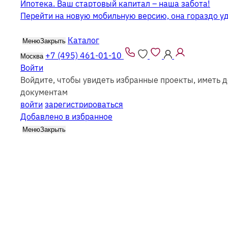
Ипотека. Ваш стартовый капитал – наша забота!
Перейти на новую мобильную версию, она гораздо у
Каталог
Меню
Закрыть
+7 (495) 461-01-10
Москва
Войти
Войдите, чтобы увидеть избранные проекты, иметь д
Бани на 2 человека
документам
войти
зарегистрироваться
Добавлено в избранное
Меню
Закрыть