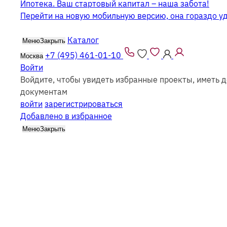
Ипотека. Ваш стартовый капитал – наша забота!
Перейти на новую мобильную версию, она гораздо у
Каталог
Меню
Закрыть
+7 (495) 461-01-10
Москва
Войти
Войдите, чтобы увидеть избранные проекты, иметь д
Бани 6 на 9 с верандой
документам
войти
зарегистрироваться
Добавлено в избранное
Меню
Закрыть