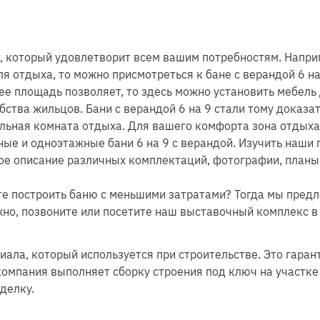
т, который удовлетворит всем вашим потребностям. Напри
я отдыха, то можно присмотреться к бане с верандой 6 н
ее площадь позволяет, то здесь можно установить мебель 
ства жильцов. Бани с верандой 6 на 9 стали тому доказа
ельная комната отдыха. Для вашего комфорта зона отдых
ые и одноэтажные бани 6 на 9 с верандой. Изучить наши
ное описание различных комплектаций, фотографии, план
те построить баню с меньшими затратами? Тогда мы предл
жно, позвоните или посетите наш выставочный комплекс в
ала, который используется при строительстве. Это гаран
компания выполняет сборку строения под ключ на участке
делку.