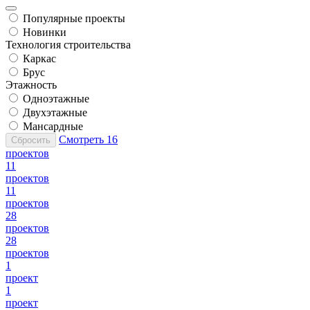
Популярные проекты
Новинки
Технология строительства
Каркас
Брус
Этажность
Одноэтажные
Двухэтажные
Мансардные
Смотреть
16
Сбросить
проектов
11
проектов
11
проектов
28
проектов
28
проектов
1
проект
1
проект