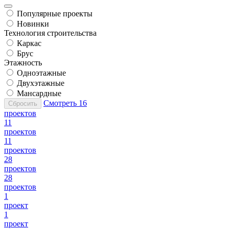
Популярные проекты
Новинки
Технология строительства
Каркас
Брус
Этажность
Одноэтажные
Двухэтажные
Мансардные
Смотреть
16
Сбросить
проектов
11
проектов
11
проектов
28
проектов
28
проектов
1
проект
1
проект