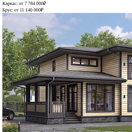
Каркас:
от 7 784 000
₽
Брус:
от 11 140 000
₽