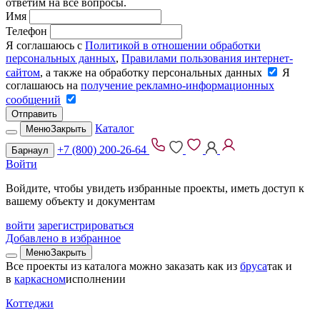
ответим на все вопросы.
Имя
Телефон
Я соглашаюсь с
Политикой в отношении обработки
персональных данных
,
Правилами пользования интернет-
сайтом
, а также на обработку персональных данных
Я
соглашаюсь на
получение рекламно-информационных
сообщений
Отправить
Каталог
Меню
Закрыть
+7 (800) 200-26-64
Барнаул
Войти
Войдите, чтобы увидеть избранные проекты, иметь доступ к
вашему объекту и документам
войти
зарегистрироваться
Добавлено в избранное
Меню
Закрыть
Все проекты из каталога можно заказать
как из
бруса
так и
в
каркасном
исполнении
Коттеджи