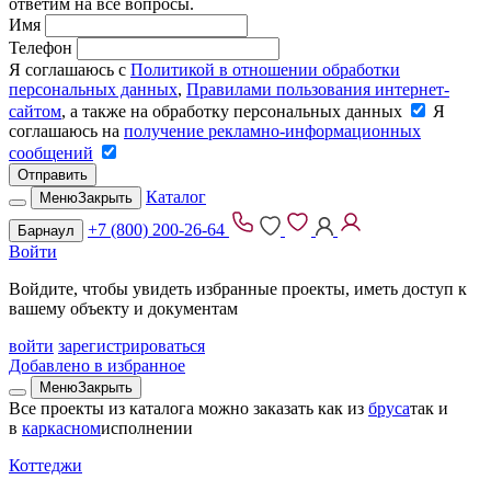
ответим на все вопросы.
Имя
Телефон
Я соглашаюсь с
Политикой в отношении обработки
персональных данных
,
Правилами пользования интернет-
сайтом
, а также на обработку персональных данных
Я
соглашаюсь на
получение рекламно-информационных
сообщений
Отправить
Каталог
Меню
Закрыть
+7 (800) 200-26-64
Барнаул
Войти
Войдите, чтобы увидеть избранные проекты, иметь доступ к
вашему объекту и документам
войти
зарегистрироваться
Добавлено в избранное
Меню
Закрыть
Все проекты из каталога можно заказать
как из
бруса
так и
в
каркасном
исполнении
Коттеджи