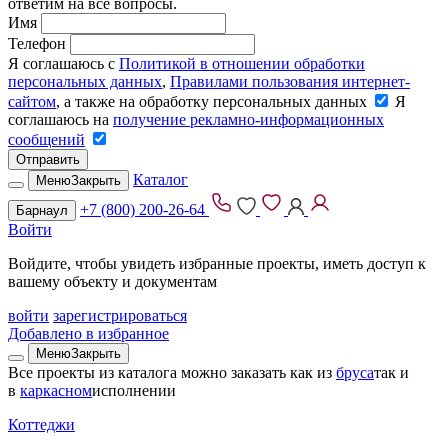
ответим на все вопросы.
Имя
Телефон
Я соглашаюсь с
Политикой в отношении обработки
персональных данных
,
Правилами пользования интернет-
сайтом
, а также на обработку персональных данных
Я
соглашаюсь на
получение рекламно-информационных
сообщений
Отправить
Каталог
Меню
Закрыть
+7 (800) 200-26-64
Барнаул
Войти
Войдите, чтобы увидеть избранные проекты, иметь доступ к
вашему объекту и документам
войти
зарегистрироваться
Добавлено в избранное
Меню
Закрыть
Все проекты из каталога можно заказать
как из
бруса
так и
в
каркасном
исполнении
Коттеджи