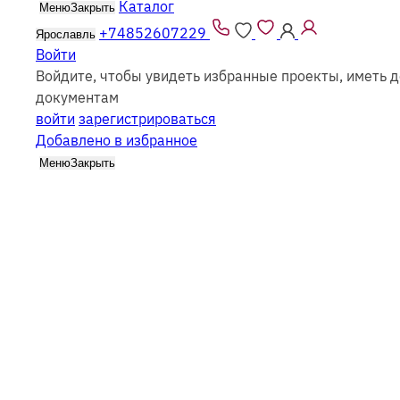
Каталог
Меню
Закрыть
Все проекты из каталога можно заказать
как из
брус
+74852607229
Ярославль
Войти
Войдите, чтобы увидеть избранные проекты, иметь д
документам
войти
зарегистрироваться
Добавлено в избранное
Каталог
Меню
Закрыть
Каркасн
Найдено
28
проектов
Сбросить
Фильтр (1)
Все каркасные
Все из бруса
Выбрать этажность
Одноэтажные
Двухэтажные