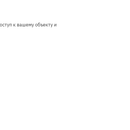
а
так и в
каркасном
исполнении
оступ к вашему объекту и
ые