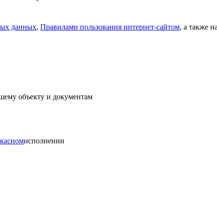
ных данных
,
Правилами пользования интернет-сайтом
, а также 
ашему объекту и документам
ркасном
исполнении