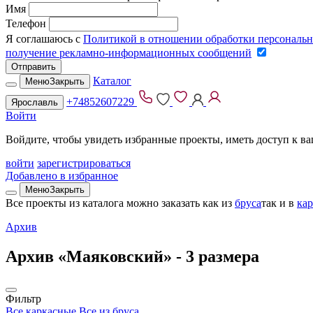
Имя
Телефон
Я соглашаюсь с
Политикой в отношении обработки персональ
получение рекламно-информационных сообщений
Отправить
Каталог
Меню
Закрыть
+74852607229
Ярославль
Войти
Войдите, чтобы увидеть избранные проекты, иметь доступ к в
войти
зарегистрироваться
Добавлено в избранное
Меню
Закрыть
Все проекты из каталога можно заказать
как из
бруса
так и в
ка
Архив
Архив «Маяковский» -
3 размера
Фильтр
Все каркасные
Все из бруса