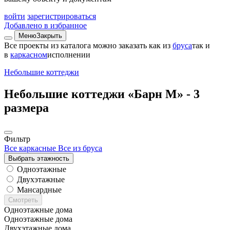
войти
зарегистрироваться
Добавлено в избранное
Меню
Закрыть
Все проекты из каталога можно заказать
как из
бруса
так и
в
каркасном
исполнении
Небольшие коттеджи
Небольшие коттеджи «Барн М» -
3
размера
Фильтр
Все каркасные
Все из бруса
Выбрать этажность
Одноэтажные
Двухэтажные
Мансардные
Смотреть
Одноэтажные дома
Одноэтажные дома
Двухэтажные дома