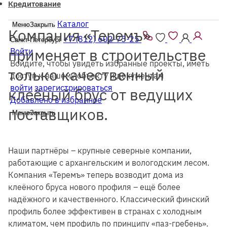
Кредитование
Каталог
Меню
Закрыть
Компания «Теремъ»
+7 (812) 602-75-25
Санкт-Петербург
применяет в строительстве
Войти
Войдите, чтобы увидеть избранные проекты, иметь
только качественный
доступ к вашему объекту и документам
войти
зарегистрироваться
клеёный брус от ведущих
Добавлено в избранное
поставщиков.
Меню
Закрыть
Наши партнёры – крупные северные компании,
работающие с архангельским и вологодским лесом.
Компания «Теремъ» теперь возводит дома из
клеёного бруса нового профиля – ещё более
надёжного и качественного. Классический финский
профиль более эффективен в странах с холодным
климатом, чем профиль по принципу «паз-гребень».