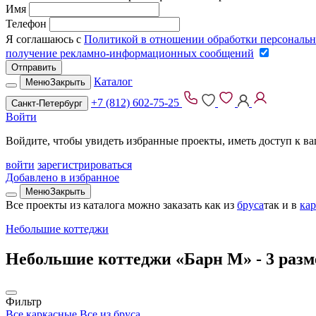
Имя
Телефон
Я соглашаюсь с
Политикой в отношении обработки персональ
получение рекламно-информационных сообщений
Отправить
Каталог
Меню
Закрыть
+7 (812) 602-75-25
Санкт-Петербург
Войти
Войдите, чтобы увидеть избранные проекты, иметь доступ к в
войти
зарегистрироваться
Добавлено в избранное
Меню
Закрыть
Все проекты из каталога можно заказать
как из
бруса
так и в
ка
Небольшие коттеджи
Небольшие коттеджи «Барн М» -
3 разм
Фильтр
Все каркасные
Все из бруса