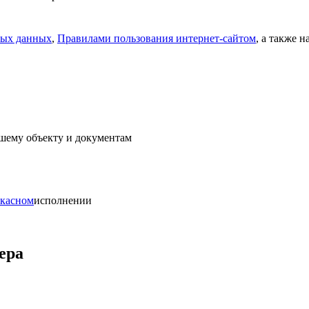
ных данных
,
Правилами пользования интернет-сайтом
, а также 
ашему объекту и документам
ркасном
исполнении
ера