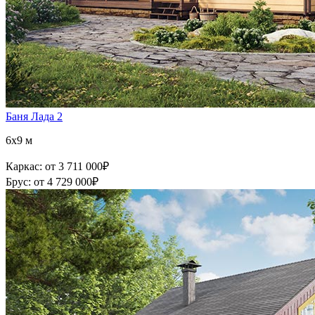
Баня Лада 2
6x9 м
Каркас:
от 3 711 000
₽
Брус:
от 4 729 000
₽