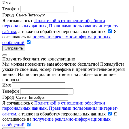
Имя
Телефон
Город
Я соглашаюсь с
Политикой в отношении обработки
персональных данных
,
Правилами пользования интернет-
сайтом
, а также на обработку персональных данных
Я
соглашаюсь на
получение рекламно-информационных
сообщений
Отправить
Получить бесплатную консультацию
Мы можем позвонить вам абсолютно бесплатно! Пожалуйста,
укажите свое имя, номер телефона и предпочтительное время
звонка. Наши специалисты ответят на любые возникшие
вопросы!
Имя
Телефон
Город
Я соглашаюсь с
Политикой в отношении обработки
персональных данных
,
Правилами пользования интернет-
сайтом
, а также на обработку персональных данных
Я
соглашаюсь на
получение рекламно-информационных
сообщений