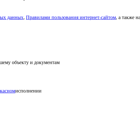
ных данных
,
Правилами пользования интернет-сайтом
, а также 
ашему объекту и документам
ркасном
исполнении