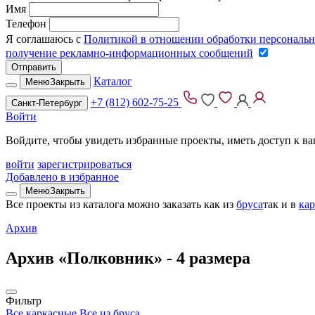
Имя
Телефон
Я соглашаюсь с
Политикой в отношении обработки персональ
получение рекламно-информационных сообщений
Отправить
Каталог
Меню
Закрыть
+7 (812) 602-75-25
Санкт-Петербург
Войти
Войдите, чтобы увидеть избранные проекты, иметь доступ к в
войти
зарегистрироваться
Добавлено в избранное
Меню
Закрыть
Все проекты из каталога можно заказать
как из
бруса
так и в
ка
Архив
Архив «Полковник» -
4 размера
Фильтр
Все каркасные
Все из бруса