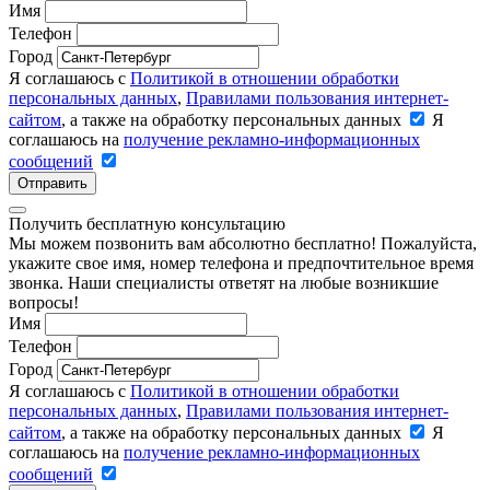
Имя
Телефон
Город
Я соглашаюсь с
Политикой в отношении обработки
персональных данных
,
Правилами пользования интернет-
сайтом
, а также на обработку персональных данных
Я
соглашаюсь на
получение рекламно-информационных
сообщений
Отправить
Получить бесплатную консультацию
Мы можем позвонить вам абсолютно бесплатно! Пожалуйста,
укажите свое имя, номер телефона и предпочтительное время
звонка. Наши специалисты ответят на любые возникшие
вопросы!
Имя
Телефон
Город
Я соглашаюсь с
Политикой в отношении обработки
персональных данных
,
Правилами пользования интернет-
сайтом
, а также на обработку персональных данных
Я
соглашаюсь на
получение рекламно-информационных
сообщений