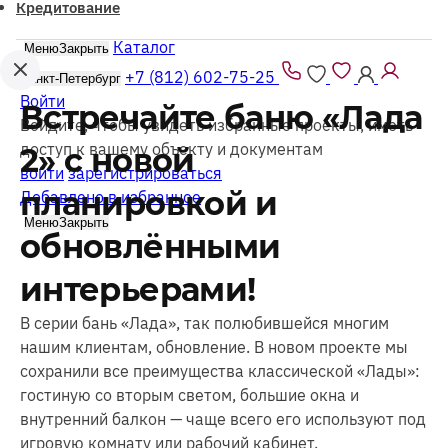
Кредитование
Каталог
Меню
Закрыть
+7 (812) 602-75-25
Санкт-Петербург
Войти
Встречайте баню «Лада
Войдите, чтобы увидеть избранные проекты, иметь
доступ к вашему объекту и документам
2» с новой
войти
зарегистрироваться
планировкой и
Добавлено в избранное
Меню
Закрыть
обновлёнными
интерьерами!
В серии бань «Лада», так полюбившейся многим
нашим клиентам, обновление. В новом проекте мы
сохранили все преимущества классической «Лады»:
гостиную со вторым светом, большие окна и
внутренний балкон — чаще всего его используют под
игровую комнату или рабочий кабинет.