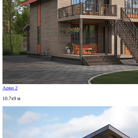
Арви 2
10.7x9 м