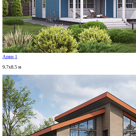
Арви 1
9.7x8.5 м