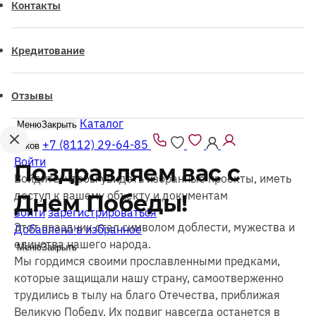
Контакты
Кредитование
Отзывы
Каталог
Меню
Закрыть
+7 (8112) 29-64-85
Псков
Войти
Поздравляем вас с
Войдите, чтобы увидеть избранные проекты, иметь
доступ к вашему объекту и документам
Днем Победы!
войти
зарегистрироваться
Этот праздник стал символом доблести, мужества и
Добавлено в избранное
единства нашего народа.
Меню
Закрыть
Мы гордимся своими прославленными предками,
которые защищали нашу страну, самоотверженно
трудились в тылу на благо Отечества, приближая
Великую Победу. Их подвиг навсегда останется в