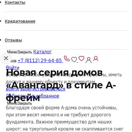
Контакты
Кредитование
Отзывы
Каталог
Меню
Закрыть
+7 (8112) 29-64-85
Псков
Войти
Новая серия домов
Войдите, чтобы увидеть избранные проекты, иметь
доступ к вашему объекту и документам
«Авангард» в стиле А-
войти
зарегистрироваться
фрейм
Добавлено в избранное
Меню
Закрыть
Благодаря своей форме А-дома очень устойчивы,
при этом весят немного и не требуют дорогого
фундамента. Важное преимущество для наших
широт: на треугольной кровле не скапливается снег