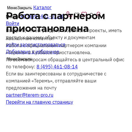
Каталог
Меню
Закрыть
Работа с партнером
+7 (495) 461-01-10
Москва
Войти
приостановлена
Войдите, чтобы увидеть избранные проекты, иметь
доступ к вашему объекту и документам
Уважаемые клиенты!
войти
зарегистрироваться
Работа с официальным партнером компании
Добавлено в избранное
«Теремъ» в Кузбассе приостановлена.
По всем вопросам обращайтесь в центральный офис
Меню
Закрыть
по телефону:
8 (495) 461-08-14
Если вы заинтересованы в сотрудничестве с
компанией «Теремъ», отправляйте ваши
предложения на почту
partner@terem-pro.ru
Перейти
на главную страницу