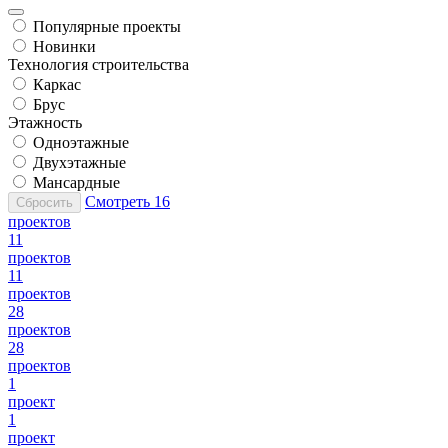
Популярные проекты
Новинки
Технология строительства
Каркас
Брус
Этажность
Одноэтажные
Двухэтажные
Мансардные
Смотреть
16
Сбросить
проектов
11
проектов
11
проектов
28
проектов
28
проектов
1
проект
1
проект