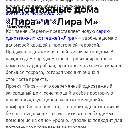
доступ к вашему объекту и документам
одноэтажные дома
войти
зарегистрироваться
«Лира» и «Лира М»
Добавлено в избранное
Меню
Закрыть
Компания «Теремъ» представляет новую
серию
одноэтажных коттеджей «Лира»
— удобные дома с
вальмовой крышей и просторной террасой.
Продуманы для комфортной жизни за городом. В
каждом доме предусмотрено три изолированные
комнаты, гардеробная, просторная кухня-гостиная и
большая терраса, которая уже включена в
стоимость проекта.
Проект «Лира» — это современный одноэтажный
загородный дом, сочетающий в себе просторную
планировку, функциональность помещений и
комфорт. Создан для тех, кто ценит удобство жизни
без лестниц и хочет разместить все необходимые
помещения на одном уровне. Идеально подходит для
постоянного проживания за городом.