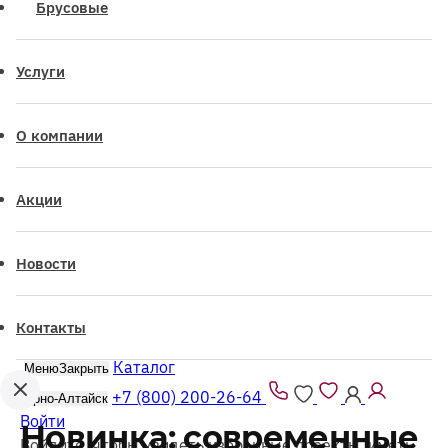
Брусовые
Услуги
О компании
Акции
Новости
Контакты
Каталог
Меню
Закрыть
+7 (800) 200-26-64
Горно-Алтайск
Войти
Новинка: современные
Войдите, чтобы увидеть избранные проекты, иметь