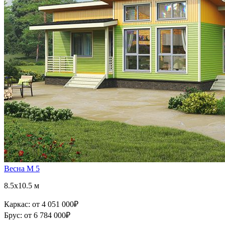
Весна М 5
8.5x10.5 м
Каркас:
от 4 051 000
₽
Брус:
от 6 784 000
₽