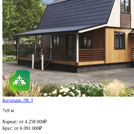
Богатырь ЛК 3
7x9 м
Каркас:
от 4 258 000
₽
Брус:
от 6 091 000
₽