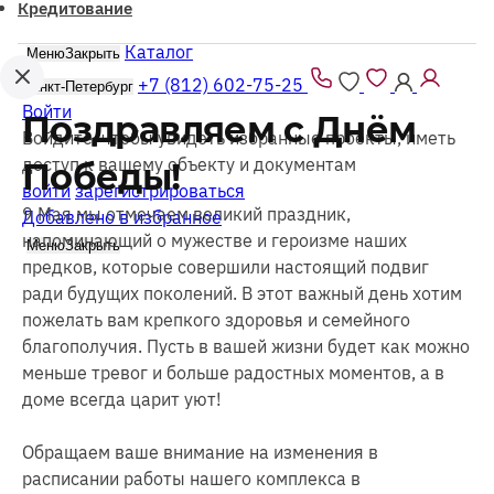
Кредитование
Каталог
Меню
Закрыть
+7 (812) 602-75-25
Санкт-Петербург
Войти
Поздравляем с Днём
Войдите, чтобы увидеть избранные проекты, иметь
доступ к вашему объекту и документам
Победы!
войти
зарегистрироваться
9 Мая мы отмечаем великий праздник,
Добавлено в избранное
напоминающий о мужестве и героизме наших
Меню
Закрыть
предков, которые совершили настоящий подвиг
ради будущих поколений. В этот важный день хотим
пожелать вам крепкого здоровья и семейного
благополучия. Пусть в вашей жизни будет как можно
меньше тревог и больше радостных моментов, а в
доме всегда царит уют!
Обращаем ваше внимание на изменения в
расписании работы нашего комплекса в