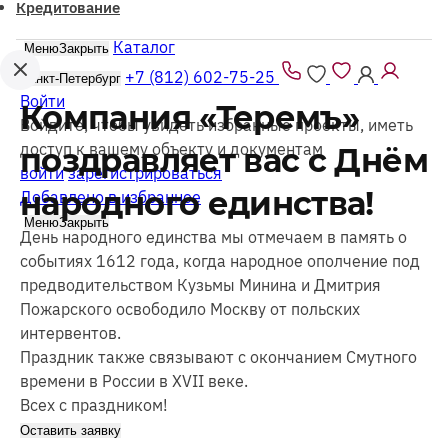
Кредитование
Каталог
Меню
Закрыть
+7 (812) 602-75-25
Санкт-Петербург
Войти
Компания «Теремъ»
Войдите, чтобы увидеть избранные проекты, иметь
доступ к вашему объекту и документам
поздравляет вас с Днём
войти
зарегистрироваться
народного единства!
Добавлено в избранное
Меню
Закрыть
День народного единства мы отмечаем в память о
событиях 1612 года, когда народное ополчение под
предводительством Кузьмы Минина и Дмитрия
Пожарского освободило Москву от польских
интервентов.
Праздник также связывают с окончанием Смутного
времени в России в XVII веке.
Всех с праздником!
Оставить заявку